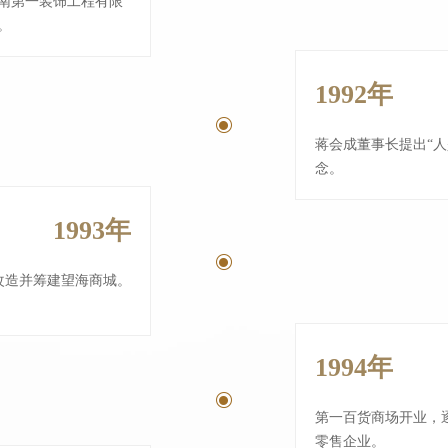
南第一装饰工程有限
。
1992年
ꀉ
蒋会成董事长提出“人
念。
1993年
ꀉ
改造并筹建望海商城。
1994年
ꀉ
第一百货商场开业，
零售企业。