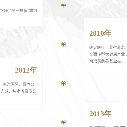
ꀉ
公司“第一投资”重组
2010年
ꀉ
确定医疗、养生养老
全面转型大健康产业 
南成美慈善基金会。
2012年
ꀉ
。 南洋国际、颐养公
阳光城、响水湾度假公
2013年
ꀉ