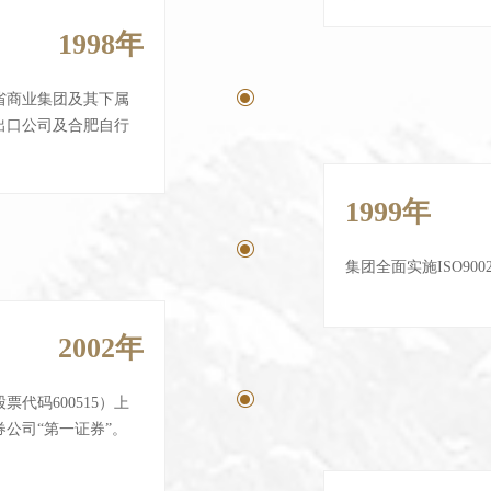
1998年
ꀉ
省商业集团及其下属
出口公司及合肥自行
1999年
ꀉ
集团全面实施ISO90
2002年
ꀉ
代码600515）上
公司“第一证券”。